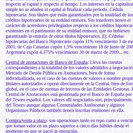
respecto al capital y respecto al tiempo. Los intereses en la capitaliz
simple no se añaden al capital al finalizar cada periodo. Cédula
hipotecaria: Son títulos que están garantizados por la totalidad de los
créditos hipotecarios de su entidad emisora. Sus tenedores tienen el
carácter de acreedores privilegiados respecto a los créditos hipotecar
existentes en el patrimonio de su entidad emisora, que no hubiesen
garantizado la emisión de otros títulos hipotecarios. Ej: Cédulas
hipotecarias del Banco Hipotecario cupón 11% vencimiento 3 de m
2001; de Caja Canarias cupón 1,5% vencimiento 18 de junio de 200
Argentaria cupón 4,375% vencimiento 30 de marzo de 2009... etc.
Central de anotaciones de Banco de España
: Lleva las cuentas
correspondientes a la totalidad de los valores admitidos a negociació
Mercado de Deuda Pública en Anotaciones, bien de forma
individualizada, en el caso de las cuentas de valores a nombre propi
titulares autorizados a operar directamente en la Central, bien de fo
global, en el caso de cuentas de terceros de las Entidades Gestoras. 
Central de Anotaciones está gestionada por el Banco de España por
del Tesoro español. Los valores allí negociados son, principalmente,
del Tesoro aunque algunas Comunidades Autónomas y algunos
Organismos Públicos también tienen inscritas emisiones en ella.
Compra/venta a plazo
: son operaciones tanto en repo como a venci
que toman valor en un plazo superior a cinco días hábiles desde el
momento en que se pactó la operación.