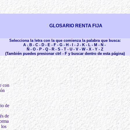
GLOSARIO RENTA FIJA
Selecciona la letra con la que comienza la palabra que busca:
A
-
B
-
C
-
D
-
E
-
F
-
G
-
H
-
I
-
J
-
K
-
L
-
M
-
N
-
Ñ
-
O
-
P
-
Q
-
R
-
S
-
T
-
U
-
V
-
W
-
X
-
Y
-
Z
(También puedes presionar ctrl - F y buscar dentro de esta página)
e con
pón
cio de
és de
forma
 los