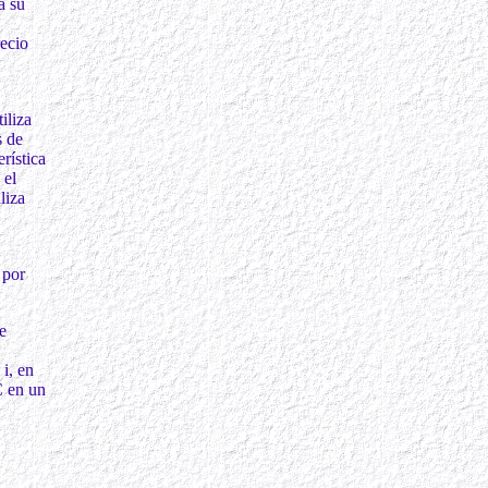
a su
recio
iliza
s de
rística
 el
liza
 por
e
i, en
C en un