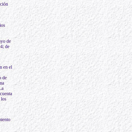
ación
ios
ayo de
4; de
n en el
o de
rma
La
 cuenta
 los
miento