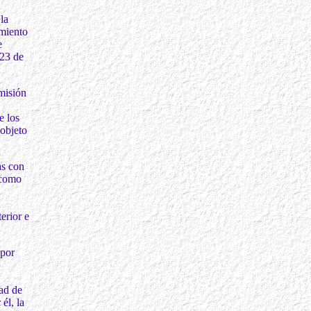
la
imiento
e
 23 de
smisión
e los
objeto
as con
 como
erior e
 por
tad de
él, la