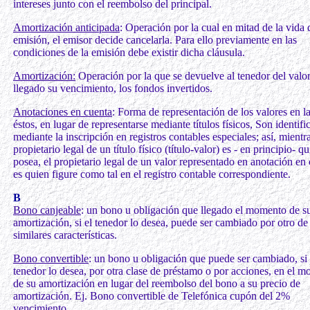
intereses junto con el reembolso del principal.
Amortización anticipada
: Operación por la cual en mitad de la vida
emisión, el emisor decide cancelarla. Para ello previamente en las
condiciones de la emisión debe existir dicha cláusula.
Amortización:
Operación por la que se devuelve al tenedor del valor
llegado su vencimiento, los fondos invertidos.
Anotaciones en cuenta
: Forma de representación de los valores en l
éstos, en lugar de representarse mediante títulos físicos, Son identifi
mediante la inscripción en registros contables especiales; así, mientra
propietario legal de un título físico (título-valor) es - en principio- qu
posea, el propietario legal de un valor representado en anotación en
es quien figure como tal en el registro contable correspondiente.
B
Bono canjeable
: un bono u obligación que llegado el momento de s
amortización, si el tenedor lo desea, puede ser cambiado por otro de
similares características.
Bono convertible
: un bono u obligación que puede ser cambiado, si 
tenedor lo desea, por otra clase de préstamo o por acciones, en el 
de su amortización en lugar del reembolso del bono a su precio de
amortización. Ej. Bono convertible de Telefónica cupón del 2%
vencimiento