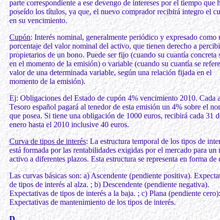
parte correspondiente a ese devengo de intereses por el tiempo que 
poseído los títulos, ya que, el nuevo comprador recibirá integro el 
en su vencimiento.
Cupón
: Interés nominal, generalmente periódico y expresado como 
porcentaje del valor nominal del activo, que tienen derecho a percibi
propietarios de un bono. Puede ser fijo (cuando su cuantía concreta s
en el momento de la emisión) o variable (cuando su cuantía se refere
valor de una determinada variable, según una relación fijada en el
momento de la emisión).
Ej: Obligaciones del Estado de cupón 4% vencimiento 2010. Cada a
Tesoro español pagará al tenedor de esta emisión un 4% sobre el no
que posea. Si tiene una obligación de 1000 euros, recibirá cada 31 d
enero hasta el 2010 inclusive 40 euros.
Curva de tipos de interés
: La estructura temporal de los tipos de inte
está formada por las rentabilidades exigidas por el mercado para u
activo a diferentes plazos. Esta estructura se representa en forma de
Las curvas básicas son: a) Ascendente (pendiente positiva). Expecta
de tipos de interés al alza. ; b) Descendente (pendiente negativa).
Expectativas de tipos de interés a la baja. ; c) Plana (pendiente cero)
Expectativas de mantenimiento de los tipos de interés.
D