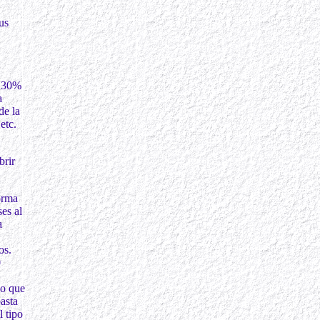
us
6,30%
a
de la
etc.
brir
forma
ses al
a
os.
0
do que
asta
 tipo