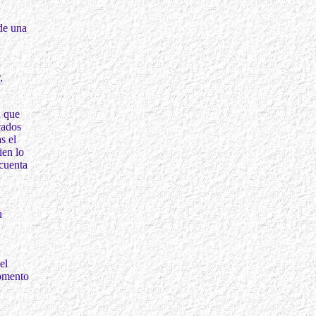
 de una
,
a que
cados
s el
ien lo
 cuenta
u
el
momento