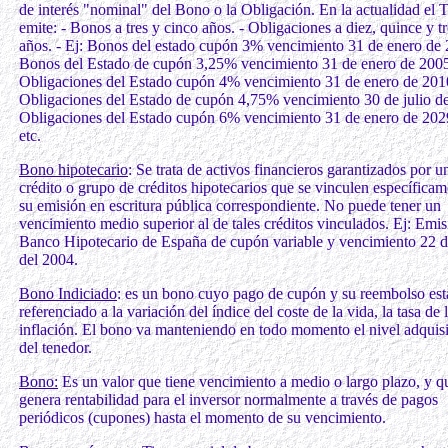
de interés "nominal" del Bono o la Obligación. En la actualidad el 
emite: - Bonos a tres y cinco años. - Obligaciones a diez, quince y tr
años. - Ej: Bonos del estado cupón 3% vencimiento 31 de enero de 
Bonos del Estado de cupón 3,25% vencimiento 31 de enero de 200
Obligaciones del Estado cupón 4% vencimiento 31 de enero de 201
Obligaciones del Estado de cupón 4,75% vencimiento 30 de julio d
Obligaciones del Estado cupón 6% vencimiento 31 de enero de 2029
etc.
Bono hipotecario
: Se trata de activos financieros garantizados por u
crédito o grupo de créditos hipotecarios que se vinculen específicam
su emisión en escritura pública correspondiente. No puede tener un
vencimiento medio superior al de tales créditos vinculados. Ej: Emis
Banco Hipotecario de España de cupón variable y vencimiento 22 de
del 2004.
Bono Indiciado
: es un bono cuyo pago de cupón y su reembolso est
referenciado a la variación del índice del coste de la vida, la tasa de 
inflación. El bono va manteniendo en todo momento el nivel adquisi
del tenedor.
Bono:
Es un valor que tiene vencimiento a medio o largo plazo, y q
genera rentabilidad para el inversor normalmente a través de pagos
periódicos (cupones) hasta el momento de su vencimiento.