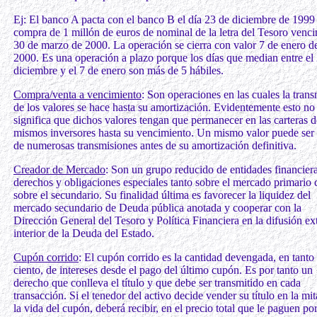
Ej: El banco A pacta con el banco B el día 23 de diciembre de 1999 
compra de 1 millón de euros de nominal de la letra del Tesoro venc
30 de marzo de 2000. La operación se cierra con valor 7 de enero d
2000. Es una operación a plazo porque los días que median entre el
diciembre y el 7 de enero son más de 5 hábiles.
Compra/venta a vencimiento
: Son operaciones en las cuales la tran
de los valores se hace hasta su amortización. Evidentemente esto no
significa que dichos valores tengan que permanecer en las carteras d
mismos inversores hasta su vencimiento. Un mismo valor puede ser 
de numerosas transmisiones antes de su amortización definitiva.
Creador de Mercado
: Son un grupo reducido de entidades financier
derechos y obligaciones especiales tanto sobre el mercado primario
sobre el secundario. Su finalidad última es favorecer la liquidez del
mercado secundario de Deuda pública anotada y cooperar con la
Dirección General del Tesoro y Política Financiera en la difusión ext
interior de la Deuda del Estado.
Cupón corrido
: El cupón corrido es la cantidad devengada, en tanto
ciento, de intereses desde el pago del último cupón. Es por tanto un
derecho que conlleva el título y que debe ser transmitido en cada
transacción. Si el tenedor del activo decide vender su título en la mi
la vida del cupón, deberá recibir, en el precio total que le paguen por 