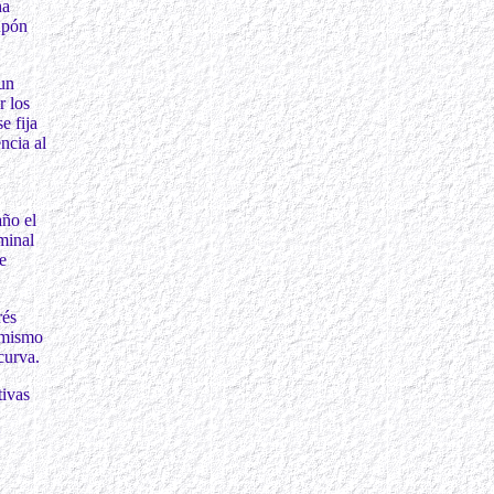
ha
cupón
un
r los
e fija
ncia al
ño el
minal
e
rés
n mismo
 curva.
tivas
: