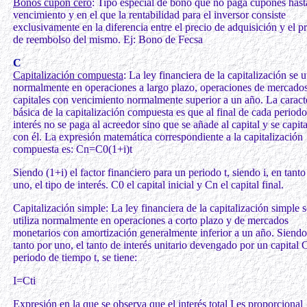
Bonos cupón cero
: Tipo especial de bono que no paga cupones hast
vencimiento y en el que la rentabilidad para el inversor consiste
exclusivamente en la diferencia entre el precio de adquisición y el p
de reembolso del mismo. Ej: Bono de Fecsa
C
Capitalización compuesta
: La ley financiera de la capitalización se ut
normalmente en operaciones a largo plazo, operaciones de mercado
capitales con vencimiento normalmente superior a un año. La caracte
básica de la capitalización compuesta es que al final de cada periodo
interés no se paga al acreedor sino que se añade al capital y se capita
con él. La expresión matemática correspondiente a la capitalización
compuesta es: Cn=C0(1+i)t
Siendo (1+i) el factor financiero para un periodo t, siendo i, en tanto
uno, el tipo de interés. C0 el capital inicial y Cn el capital final.
Capitalización simple: La ley financiera de la capitalización simple s
utiliza normalmente en operaciones a corto plazo y de mercados
monetarios con amortización generalmente inferior a un año. Siendo 
tanto por uno, el tanto de interés unitario devengado por un capital 
periodo de tiempo t, se tiene:
I=Cti
Expresión en la que se observa que el interés total I es proporcional