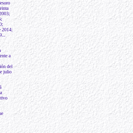
Tesoro
einta
2003;
5;
0;
e 2014;
...
n
ente a
ión del
 julio
á
la
tivo
ue