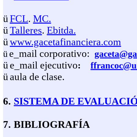
ü
FCL
.
MC.
ü
Talleres
.
Ebitda.
ü
www.gacetafinanciera.com
e_mail corporativo:
ü
gaceta@ga
ü
e_mail ejecutivo
:
ffrancoc@u
ü
aula de clase.
6.
SISTEMA DE E
VALUACI
7.
BIBLIOGRAFÍA