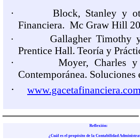
·
Block, Stanley y o
Financiera.
Mc Graw Hill 20
Gallagher Timothy y
·
Prentice Hall. Teoría y Práct
·
Moyer, Charles y 
Contemporánea. Soluciones e
·
www.gacetafinanciera.co
Reflexión:
¿Cuál es el propósito de
la Contabilidad Administra